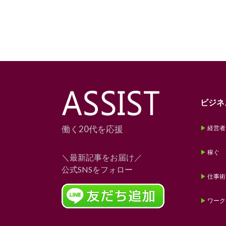
ビジネ
働く20代を応援
経営者
稼ぐ
＼最新記事をお届け／
公式SNSをフォロー
仕事術
ワーク