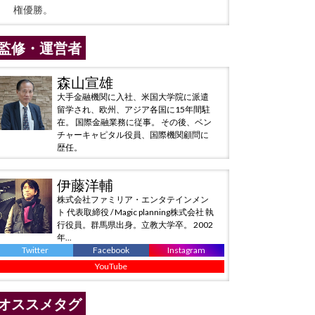
権優勝。
監修・運営者
森山宣雄
大手金融機関に入社、米国大学院に派遣
留学され、欧州、アジア各国に15年間駐
在。 国際金融業務に従事。 その後、ベン
チャーキャピタル役員、国際機関顧問に
歴任。
伊藤洋輔
株式会社ファミリア・エンタテインメン
ト 代表取締役 / Magic planning株式会社 執
行役員。群馬県出身。立教大学卒。 2002
年...
Twitter
Facebook
Instagram
YouTube
オススメタグ