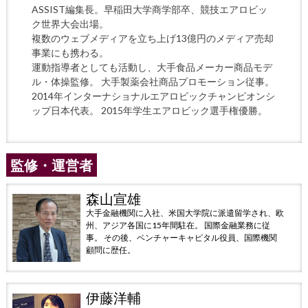
ASSIST編集長。早稲田大学商学部卒、競技エアロビッ
ク世界大会出場。
複数のウェブメディアを立ち上げ13億円のメディア売却
事業にも携わる。
運動指導者としても活動し、大手食品メーカー商品モデ
ル・体操監修。 大手製薬会社商品プロモーション従事。
2014年インターナショナルエアロビックチャンピオンシ
ップ日本代表。 2015年学生エアロビック選手権優勝。
監修・運営者
森山宣雄
大手金融機関に入社、米国大学院に派遣留学され、欧
州、アジア各国に15年間駐在。 国際金融業務に従
事。 その後、ベンチャーキャピタル役員、国際機関
顧問に歴任。
伊藤洋輔