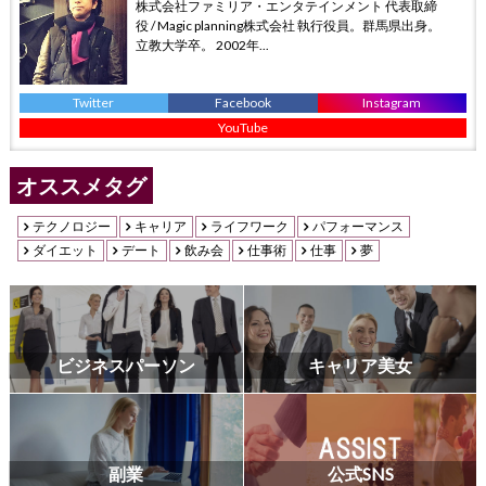
株式会社ファミリア・エンタテインメント 代表取締
役 / Magic planning株式会社 執行役員。群馬県出身。
立教大学卒。 2002年...
Twitter
Facebook
Instagram
YouTube
オススメタグ
テクノロジー
キャリア
ライフワーク
パフォーマンス
ダイエット
デート
飲み会
仕事術
仕事
夢
ビジネスパーソン
キャリア美女
副業
公式SNS