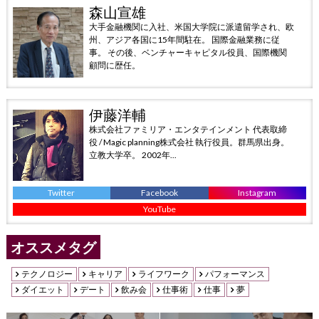
森山宣雄
大手金融機関に入社、米国大学院に派遣留学され、欧
州、アジア各国に15年間駐在。 国際金融業務に従
事。 その後、ベンチャーキャピタル役員、国際機関
顧問に歴任。
伊藤洋輔
株式会社ファミリア・エンタテインメント 代表取締
役 / Magic planning株式会社 執行役員。群馬県出身。
立教大学卒。 2002年...
Twitter
Facebook
Instagram
YouTube
オススメタグ
テクノロジー
キャリア
ライフワーク
パフォーマンス
ダイエット
デート
飲み会
仕事術
仕事
夢