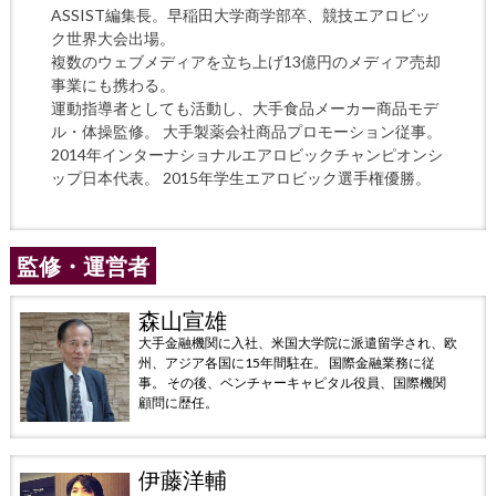
ASSIST編集長。早稲田大学商学部卒、競技エアロビッ
ク世界大会出場。
複数のウェブメディアを立ち上げ13億円のメディア売却
事業にも携わる。
運動指導者としても活動し、大手食品メーカー商品モデ
ル・体操監修。 大手製薬会社商品プロモーション従事。
2014年インターナショナルエアロビックチャンピオンシ
ップ日本代表。 2015年学生エアロビック選手権優勝。
監修・運営者
森山宣雄
大手金融機関に入社、米国大学院に派遣留学され、欧
州、アジア各国に15年間駐在。 国際金融業務に従
事。 その後、ベンチャーキャピタル役員、国際機関
顧問に歴任。
伊藤洋輔