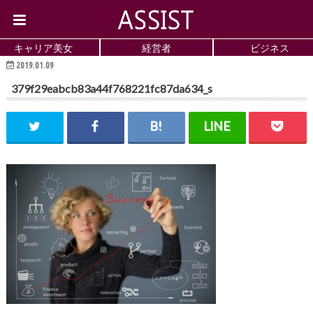
キャリア美女
経営者
ビジネス
2019.01.09
379f29eabcb83a44f768221fc87da634_s