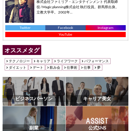
株式会社ファミリア・エンタテインメント 代表取締
役 / Magic planning株式会社 執行役員。群馬県出身。
立教大学卒。 2002年...
Twitter
Facebook
Instagram
YouTube
オススメタグ
テクノロジー
キャリア
ライフワーク
パフォーマンス
ダイエット
デート
飲み会
仕事術
仕事
夢
ビジネスパーソン
キャリア美女
副業
公式SNS