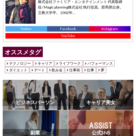
株式会社ファミリア・エンタテインメント 代表取締
役 / Magic planning株式会社 執行役員。群馬県出身。
立教大学卒。 2002年...
Twitter
Facebook
Instagram
YouTube
オススメタグ
テクノロジー
キャリア
ライフワーク
パフォーマンス
ダイエット
デート
飲み会
仕事術
仕事
夢
ビジネスパーソン
キャリア美女
副業
公式SNS