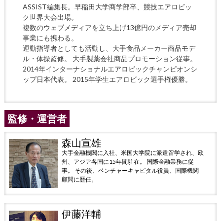
ASSIST編集長。早稲田大学商学部卒、競技エアロビッ
ク世界大会出場。
複数のウェブメディアを立ち上げ13億円のメディア売却
事業にも携わる。
運動指導者としても活動し、大手食品メーカー商品モデ
ル・体操監修。 大手製薬会社商品プロモーション従事。
2014年インターナショナルエアロビックチャンピオンシ
ップ日本代表。 2015年学生エアロビック選手権優勝。
監修・運営者
森山宣雄
大手金融機関に入社、米国大学院に派遣留学され、欧
州、アジア各国に15年間駐在。 国際金融業務に従
事。 その後、ベンチャーキャピタル役員、国際機関
顧問に歴任。
伊藤洋輔