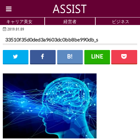
キャリア美女
経営者
ビジネス
2019.01.09
33510f35d0ded3a9603dc0bb8be990db_s