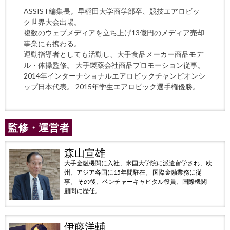
ASSIST編集長。早稲田大学商学部卒、競技エアロビッ
ク世界大会出場。
複数のウェブメディアを立ち上げ13億円のメディア売却
事業にも携わる。
運動指導者としても活動し、大手食品メーカー商品モデ
ル・体操監修。 大手製薬会社商品プロモーション従事。
2014年インターナショナルエアロビックチャンピオンシ
ップ日本代表。 2015年学生エアロビック選手権優勝。
監修・運営者
森山宣雄
大手金融機関に入社、米国大学院に派遣留学され、欧
州、アジア各国に15年間駐在。 国際金融業務に従
事。 その後、ベンチャーキャピタル役員、国際機関
顧問に歴任。
伊藤洋輔