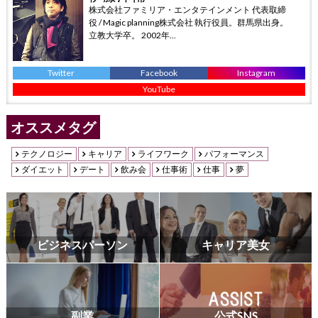
株式会社ファミリア・エンタテインメント 代表取締
役 / Magic planning株式会社 執行役員。群馬県出身。
立教大学卒。 2002年...
Twitter
Facebook
Instagram
YouTube
オススメタグ
テクノロジー
キャリア
ライフワーク
パフォーマンス
ダイエット
デート
飲み会
仕事術
仕事
夢
ビジネスパーソン
キャリア美女
副業
公式SNS