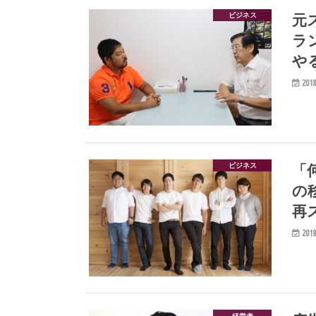
元
ビジネス
ラ
や
2018
「
ビジネス
の
再
2018
経営者