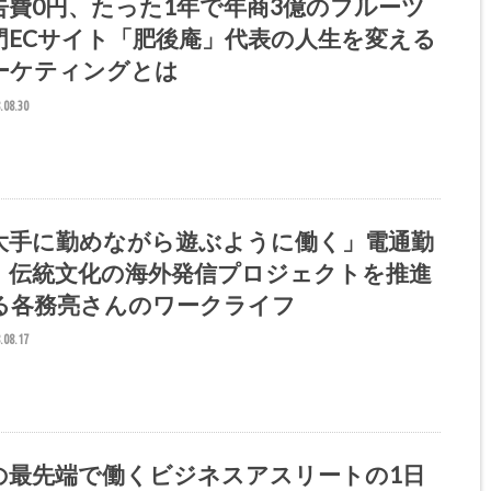
告費0円、たった1年で年商3億のフルーツ
門ECサイト「肥後庵」代表の人生を変える
ーケティングとは
.08.30
大手に勤めながら遊ぶように働く」電通勤
、伝統文化の海外発信プロジェクトを推進
る各務亮さんのワークライフ
.08.17
Tの最先端で働くビジネスアスリートの1日