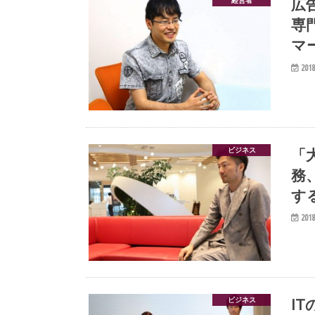
広
専
マ
2018
「
ビジネス
務
す
2018
I
ビジネス