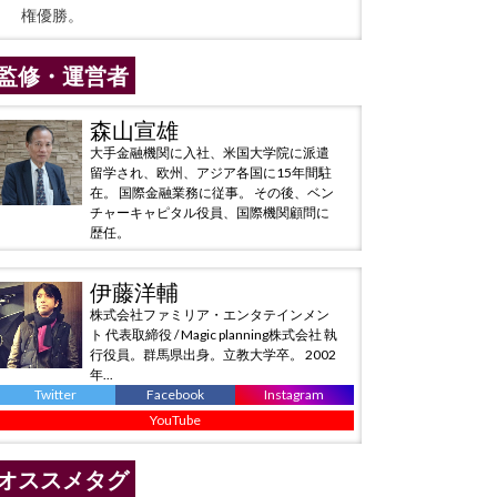
権優勝。
監修・運営者
森山宣雄
大手金融機関に入社、米国大学院に派遣
留学され、欧州、アジア各国に15年間駐
在。 国際金融業務に従事。 その後、ベン
チャーキャピタル役員、国際機関顧問に
歴任。
伊藤洋輔
株式会社ファミリア・エンタテインメン
ト 代表取締役 / Magic planning株式会社 執
行役員。群馬県出身。立教大学卒。 2002
年...
Twitter
Facebook
Instagram
YouTube
オススメタグ