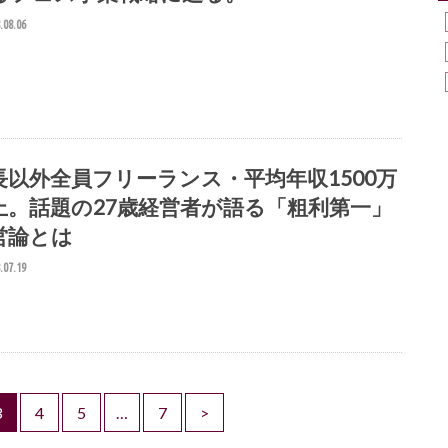
.08.06
長以外全員フリーランス・平均年収1500万
上。話題の27歳経営者が語る「粗利第一」
営論とは
.07.19
3
4
5
…
7
>