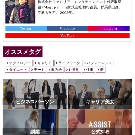
株式会社ファミリア・エンタテインメント 代表取締
役 / Magic planning株式会社 執行役員。群馬県出身。
立教大学卒。 2002年...
Twitter
Facebook
Instagram
YouTube
オススメタグ
テクノロジー
キャリア
ライフワーク
パフォーマンス
ダイエット
デート
飲み会
仕事術
仕事
夢
ビジネスパーソン
キャリア美女
副業
公式SNS