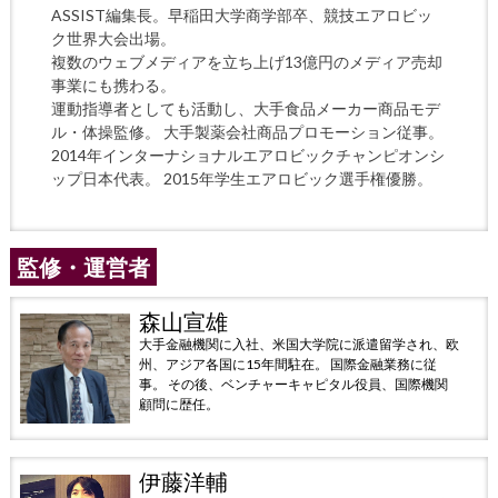
ASSIST編集長。早稲田大学商学部卒、競技エアロビッ
ク世界大会出場。
複数のウェブメディアを立ち上げ13億円のメディア売却
事業にも携わる。
運動指導者としても活動し、大手食品メーカー商品モデ
ル・体操監修。 大手製薬会社商品プロモーション従事。
2014年インターナショナルエアロビックチャンピオンシ
ップ日本代表。 2015年学生エアロビック選手権優勝。
監修・運営者
森山宣雄
大手金融機関に入社、米国大学院に派遣留学され、欧
州、アジア各国に15年間駐在。 国際金融業務に従
事。 その後、ベンチャーキャピタル役員、国際機関
顧問に歴任。
伊藤洋輔