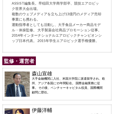
ASSIST編集長。早稲田大学商学部卒、競技エアロビッ
ク世界大会出場。
複数のウェブメディアを立ち上げ13億円のメディア売却
事業にも携わる。
運動指導者としても活動し、大手食品メーカー商品モデ
ル・体操監修。 大手製薬会社商品プロモーション従事。
2014年インターナショナルエアロビックチャンピオンシ
ップ日本代表。 2015年学生エアロビック選手権優勝。
監修・運営者
森山宣雄
大手金融機関に入社、米国大学院に派遣留学され、欧
州、アジア各国に15年間駐在。 国際金融業務に従
事。 その後、ベンチャーキャピタル役員、国際機関
顧問に歴任。
伊藤洋輔