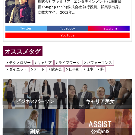
株式会社ファミリア・エンタテインメント 代表取締
役 / Magic planning株式会社 執行役員。群馬県出身。
立教大学卒。 2002年...
Twitter
Facebook
Instagram
YouTube
オススメタグ
テクノロジー
キャリア
ライフワーク
パフォーマンス
ダイエット
デート
飲み会
仕事術
仕事
夢
ビジネスパーソン
キャリア美女
副業
公式SNS