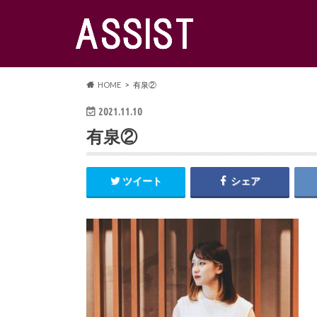
HOME
有泉②
2021.11.10
有泉②
ツイート
シェア