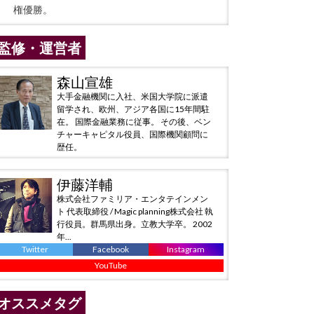
権優勝。
監修・運営者
森山宣雄
大手金融機関に入社、米国大学院に派遣
留学され、欧州、アジア各国に15年間駐
在。 国際金融業務に従事。 その後、ベン
チャーキャピタル役員、国際機関顧問に
歴任。
伊藤洋輔
株式会社ファミリア・エンタテインメン
ト 代表取締役 / Magic planning株式会社 執
行役員。群馬県出身。立教大学卒。 2002
年...
Twitter
Facebook
Instagram
YouTube
オススメタグ