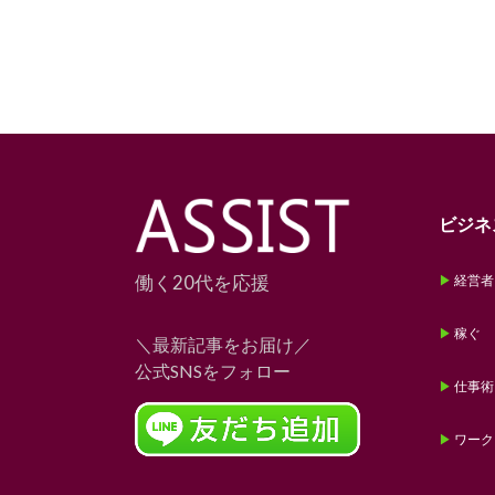
ビジネ
働く20代を応援
経営者
稼ぐ
＼最新記事をお届け／
公式SNSをフォロー
仕事術
ワーク