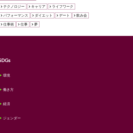
テクノロジー
キャリア
ライフワーク
パフォーマンス
ダイエット
デート
飲み会
仕事術
仕事
夢
SDGs
環境
働き方
経済
ジェンダー