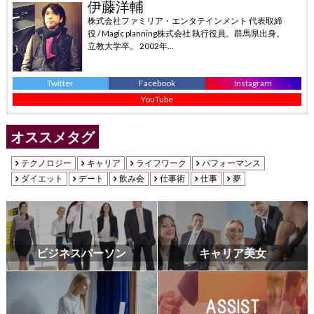
伊藤洋輔
株式会社ファミリア・エンタテインメント 代表取締
役 / Magic planning株式会社 執行役員。群馬県出身。
立教大学卒。 2002年...
Twitter
Facebook
Instagram
YouTube
オススメタグ
テクノロジー
キャリア
ライフワーク
パフォーマンス
ダイエット
デート
飲み会
仕事術
仕事
夢
ビジネスパーソン
キャリア美女