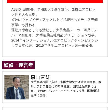
ASSIST編集長。早稲田大学商学部卒、競技エアロビッ
ク世界大会出場。
複数のウェブメディアを立ち上げ13億円のメディア売却
事業にも携わる。
運動指導者としても活動し、大手食品メーカー商品モデ
ル・体操監修。 大手製薬会社商品プロモーション従事。
2014年インターナショナルエアロビックチャンピオンシ
ップ日本代表。 2015年学生エアロビック選手権優勝。
監修・運営者
森山宣雄
大手金融機関に入社、米国大学院に派遣留学され、欧
州、アジア各国に15年間駐在。 国際金融業務に従
事。 その後、ベンチャーキャピタル役員、国際機関
顧問に歴任。