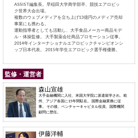
ASSIST編集長。早稲田大学商学部卒、競技エアロビッ
ク世界大会出場。
複数のウェブメディアを立ち上げ13億円のメディア売却
事業にも携わる。
運動指導者としても活動し、大手食品メーカー商品モデ
ル・体操監修。 大手製薬会社商品プロモーション従事。
2014年インターナショナルエアロビックチャンピオンシ
ップ日本代表。 2015年学生エアロビック選手権優勝。
監修・運営者
森山宣雄
大手金融機関に入社、米国大学院に派遣留学され、欧
州、アジア各国に15年間駐在。 国際金融業務に従
事。 その後、ベンチャーキャピタル役員、国際機関
顧問に歴任。
伊藤洋輔