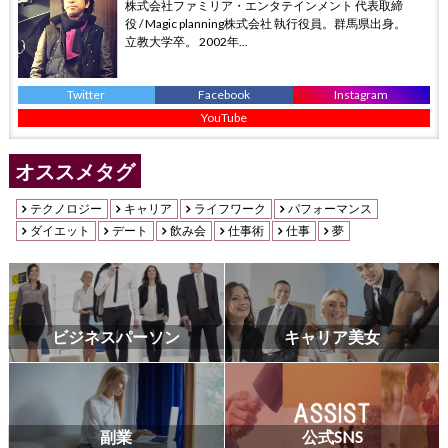
株式会社ファミリア・エンタテインメント 代表取締
役 / Magic planning株式会社 執行役員。群馬県出身。
立教大学卒。 2002年...
Twitter
Facebook
Instagram
YouTube
オススメタグ
テクノロジー
キャリア
ライフワーク
パフォーマンス
ダイエット
デート
飲み会
仕事術
仕事
夢
ビジネスパーソン
キャリア美女
副業
公式SNS