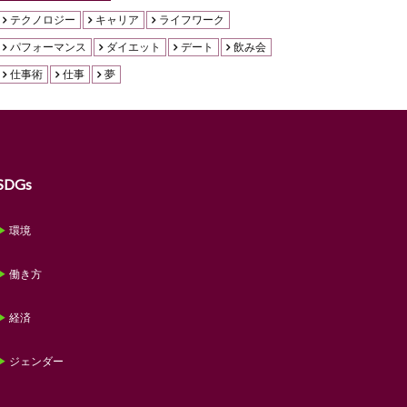
テクノロジー
キャリア
ライフワーク
パフォーマンス
ダイエット
デート
飲み会
仕事術
仕事
夢
SDGs
環境
働き方
経済
ジェンダー