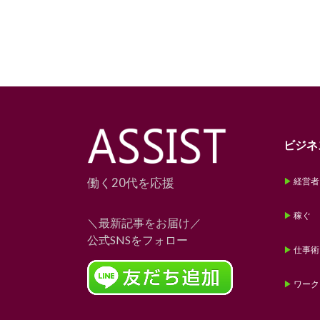
ビジネ
働く20代を応援
経営者
稼ぐ
＼最新記事をお届け／
公式SNSをフォロー
仕事術
ワーク