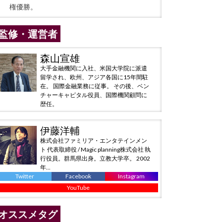
権優勝。
監修・運営者
森山宣雄
大手金融機関に入社、米国大学院に派遣
留学され、欧州、アジア各国に15年間駐
在。 国際金融業務に従事。 その後、ベン
チャーキャピタル役員、国際機関顧問に
歴任。
伊藤洋輔
株式会社ファミリア・エンタテインメン
ト 代表取締役 / Magic planning株式会社 執
行役員。群馬県出身。立教大学卒。 2002
年...
Twitter
Facebook
Instagram
YouTube
オススメタグ