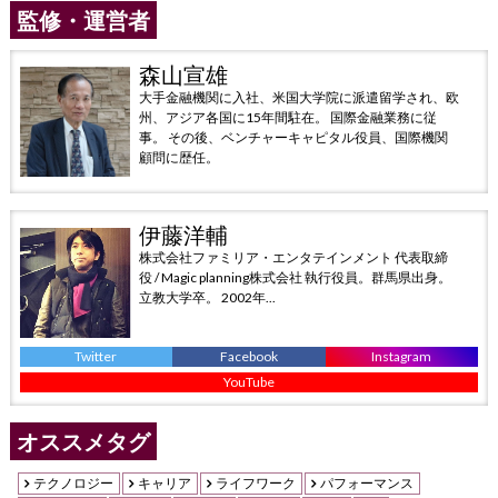
監修・運営者
森山宣雄
大手金融機関に入社、米国大学院に派遣留学され、欧
州、アジア各国に15年間駐在。 国際金融業務に従
事。 その後、ベンチャーキャピタル役員、国際機関
顧問に歴任。
伊藤洋輔
株式会社ファミリア・エンタテインメント 代表取締
役 / Magic planning株式会社 執行役員。群馬県出身。
立教大学卒。 2002年...
Twitter
Facebook
Instagram
YouTube
オススメタグ
テクノロジー
キャリア
ライフワーク
パフォーマンス