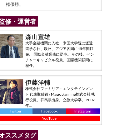
権優勝。
監修・運営者
森山宣雄
大手金融機関に入社、米国大学院に派遣
留学され、欧州、アジア各国に15年間駐
在。 国際金融業務に従事。 その後、ベン
チャーキャピタル役員、国際機関顧問に
歴任。
伊藤洋輔
株式会社ファミリア・エンタテインメン
ト 代表取締役 / Magic planning株式会社 執
行役員。群馬県出身。立教大学卒。 2002
年...
Twitter
Facebook
Instagram
YouTube
オススメタグ