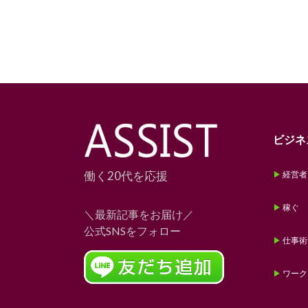
ビジネ
働く20代を応援
経営者
稼ぐ
＼最新記事をお届け／
公式SNSをフォロー
仕事術
ワーク