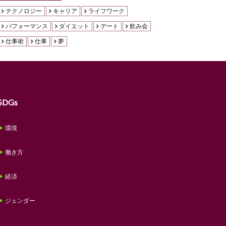
テクノロジー
キャリア
ライフワーク
パフォーマンス
ダイエット
デート
飲み会
仕事術
仕事
夢
SDGs
環境
働き方
経済
ジェンダー