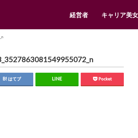
経営者
キャリア美
_n
3_3527863081549955072_n
はてブ
Pocket