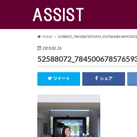
HOME
52588072_784500678576593_3527863081549955072
2019.02.26
52588072_78450067857659
ツイート
シェア