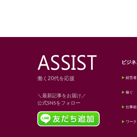
ビジネ
働く20代を応援
経営者
稼ぐ
＼最新記事をお届け／
公式SNSをフォロー
仕事術
ワーク