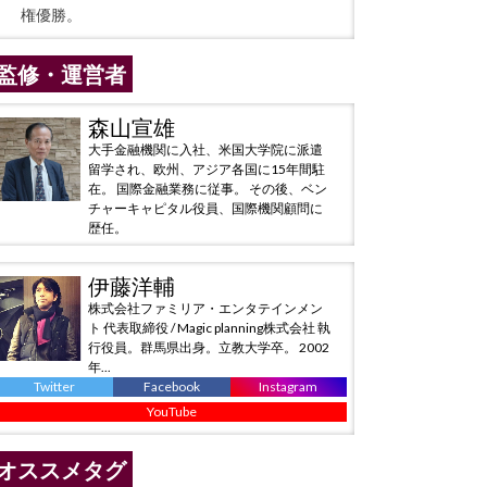
権優勝。
監修・運営者
森山宣雄
大手金融機関に入社、米国大学院に派遣
留学され、欧州、アジア各国に15年間駐
在。 国際金融業務に従事。 その後、ベン
チャーキャピタル役員、国際機関顧問に
歴任。
伊藤洋輔
株式会社ファミリア・エンタテインメン
ト 代表取締役 / Magic planning株式会社 執
行役員。群馬県出身。立教大学卒。 2002
年...
Twitter
Facebook
Instagram
YouTube
オススメタグ