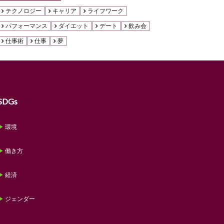
テクノロジー
キャリア
ライフワーク
パフォーマンス
ダイエット
デート
飲み会
仕事術
仕事
夢
SDGs
環境
働き方
経済
ジェンダー