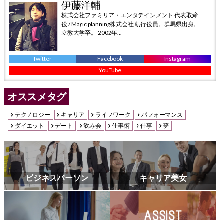
伊藤洋輔
株式会社ファミリア・エンタテインメント 代表取締
役 / Magic planning株式会社 執行役員。群馬県出身。
立教大学卒。 2002年...
Twitter
Facebook
Instagram
YouTube
オススメタグ
テクノロジー
キャリア
ライフワーク
パフォーマンス
ダイエット
デート
飲み会
仕事術
仕事
夢
ビジネスパーソン
キャリア美女