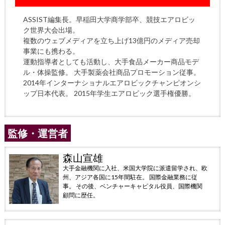
ASSIST編集長。早稲田大学商学部卒、競技エアロビッ
ク世界大会出場。
複数のウェブメディアを立ち上げ13億円のメディア売却
事業にも携わる。
運動指導者としても活動し、大手食品メーカー商品モデ
ル・体操監修。 大手製薬会社商品プロモーション従事。
2014年インターナショナルエアロビックチャンピオンシ
ップ日本代表。 2015年学生エアロビック選手権優勝。
監修・運営者
森山宣雄
大手金融機関に入社、米国大学院に派遣留学され、欧
州、アジア各国に15年間駐在。 国際金融業務に従
事。 その後、ベンチャーキャピタル役員、国際機関
顧問に歴任。