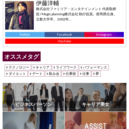
伊藤洋輔
株式会社ファミリア・エンタテインメント 代表取締
役 / Magic planning株式会社 執行役員。群馬県出身。
立教大学卒。 2002年...
Twitter
Facebook
Instagram
YouTube
オススメタグ
テクノロジー
キャリア
ライフワーク
パフォーマンス
ダイエット
デート
飲み会
仕事術
仕事
夢
ビジネスパーソン
キャリア美女