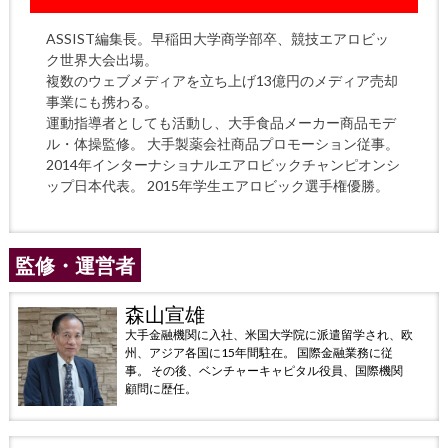
ASSIST編集長。早稲田大学商学部卒、競技エアロビッ
ク世界大会出場。
複数のウェブメディアを立ち上げ13億円のメディア売却
事業にも携わる。
運動指導者としても活動し、大手食品メーカー商品モデ
ル・体操監修。 大手製薬会社商品プロモーション従事。
2014年インターナショナルエアロビックチャンピオンシ
ップ日本代表。 2015年学生エアロビック選手権優勝。
監修・運営者
森山宣雄
大手金融機関に入社、米国大学院に派遣留学され、欧
州、アジア各国に15年間駐在。 国際金融業務に従
事。 その後、ベンチャーキャピタル役員、国際機関
顧問に歴任。